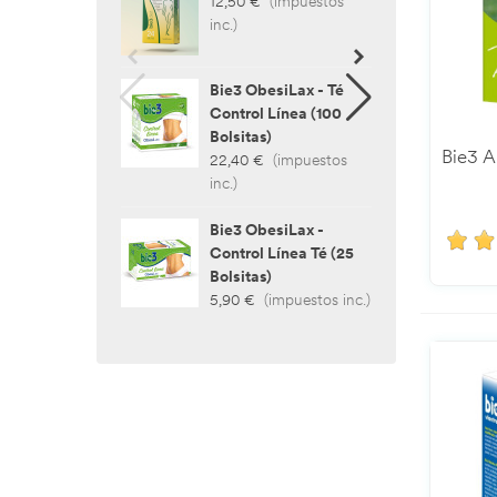
12,50 €
(impuestos
25,0
inc.)
inc.)
Bie3 ObesiLax - Té
Bie3 
Control Línea (100
Bosq
Bolsitas)
2,30
Bie3 A
22,40 €
(impuestos
inc.)
Bie3
5,90
Bie3 ObesiLax -
Control Línea Té (25
Bolsitas)
5,90 €
(impuestos inc.)