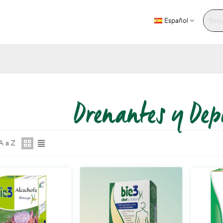
Español
Drenantes y Dep
A a Z
iLAX INSTANT
 €
(impuestos inc.)
 Colageno Forte