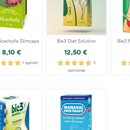
0 €
(impuestos
Té De Frutas Del
ue
 €
(impuestos inc.)
lcachofa Slimcaps
Añadir Al Carrito
Bie3 Diet Solution
Añadir Al Carrito
Bie3 
8,10 €
12,50 €
 Regula Y Limpia
 €
(impuestos inc.)
1 opinión
3
opiniones