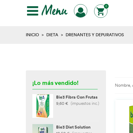
Menu
0
INICIO
>
DIETA
>
DRENANTES Y DEPURATIVOS
¡Lo más vendido!
Nombre, 
Bie3 Fibra Con Frutas
Obes
9,60 €
(impuestos inc.)
8,90
Bie3 Diet Solution
Bie3