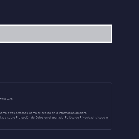
uestra web
í como otros derechos, como se explica en la información adicional
allada sobre Protección de Datos en el apartado Política de Privacidad, situado en