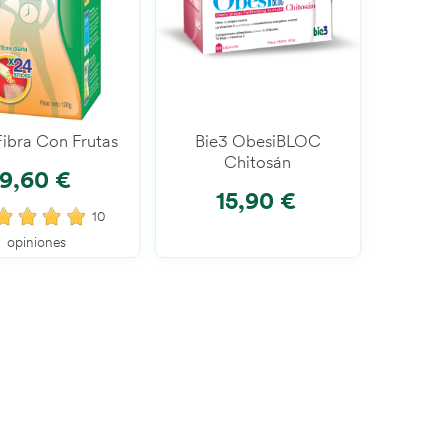
Fibra Con Frutas
Añadir Al Carrito
Bie3 ObesiBLOC
Añadir Al Carrito
Chitosán
9,60 €
15,90 €
10
opiniones