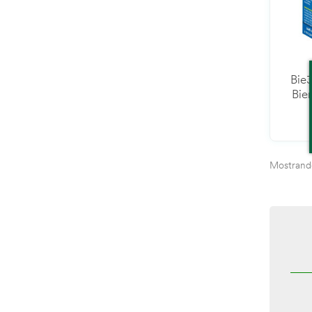
Bie3
Bie
Mostrando