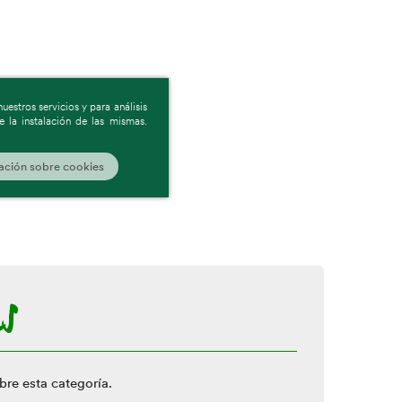
estros servicios y para análisis
 la instalación de las mismas.
ación sobre cookies
s
bre esta categoría.