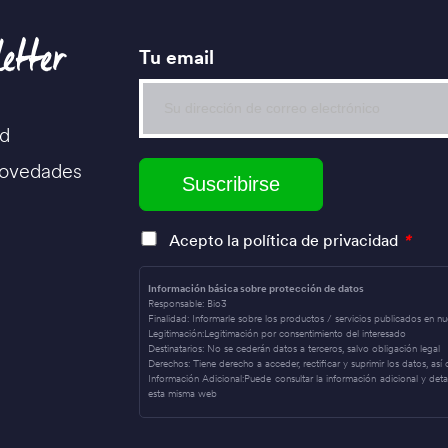
etter
Tu email
ud
novedades
Acepto la política de privacidad
*
Información básica sobre protección de datos
Responsable:
Bio3
Finalidad:
Informarle sobre los productos / servicios publicados en n
Legitimación:
Legitimación por consentimiento del interesado
Destinatarios:
No se cederán datos a terceros, salvo obligación legal
Derechos:
Tiene derecho a acceder, rectificar y suprimir los datos, as
Información Adicional:
Puede consultar la información adicional y det
esta misma web