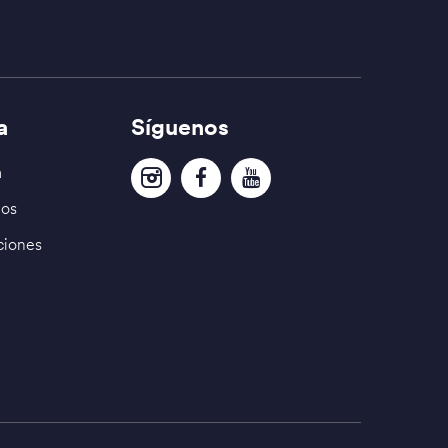
a
Síguenos
a
dos
ciones