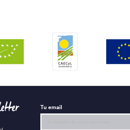
etter
Tu email
ud