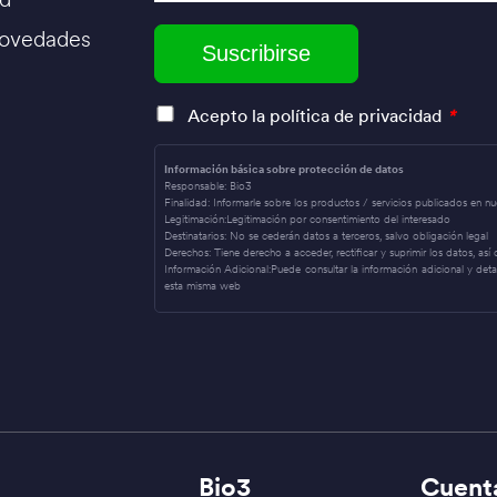
novedades
Acepto la política de privacidad
*
Información básica sobre protección de datos
Responsable:
Bio3
Finalidad:
Informarle sobre los productos / servicios publicados en n
Legitimación:
Legitimación por consentimiento del interesado
Destinatarios:
No se cederán datos a terceros, salvo obligación legal
Derechos:
Tiene derecho a acceder, rectificar y suprimir los datos, as
Información Adicional:
Puede consultar la información adicional y det
esta misma web
Bio3
Cuent