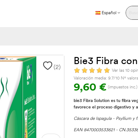
Español
Bie3 Fibra con
(
2
)
Ver las 10 opi
Valoración media:
9.7
/10 Nº valor
9,60 €
(impuestos inc.)
bie3 Fibra Solution es tu fibra veg
favorece el proceso digestivo y a
Cáscara de Ispagula - Psyllium y 
EAN 8470003533621 - CN.35336