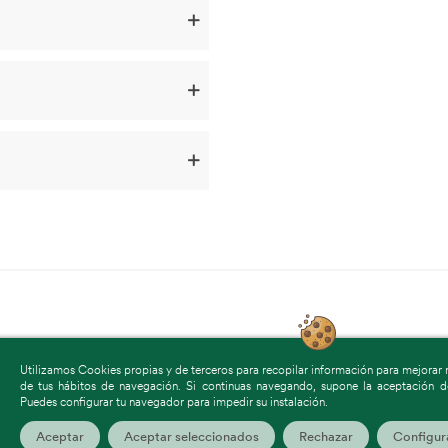
Utilizamos Cookies propias y de terceros para recopilar información para mejorar nu
de tus hábitos de navegación. Si continuas navegando, supone la aceptación de
(0)
(0)
(0)
Puedes configurar tu navegador para impedir su instalación.
Aceptar
Aceptar seleccionados
Rechazar
Configur