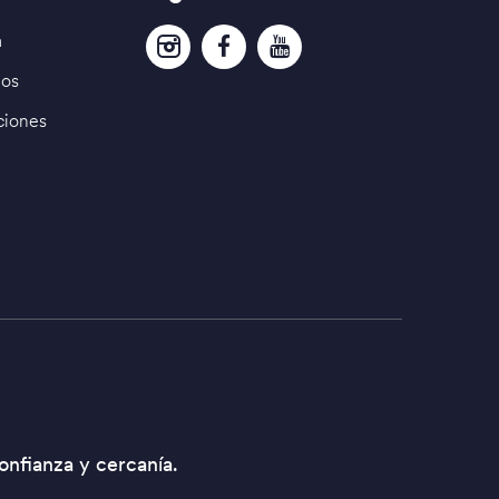
a
dos
ciones
confianza y cercanía.