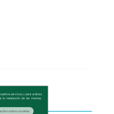
estros servicios y para análisis
 la instalación de las mismas.
Reiniciar
(0)
ación sobre cookies