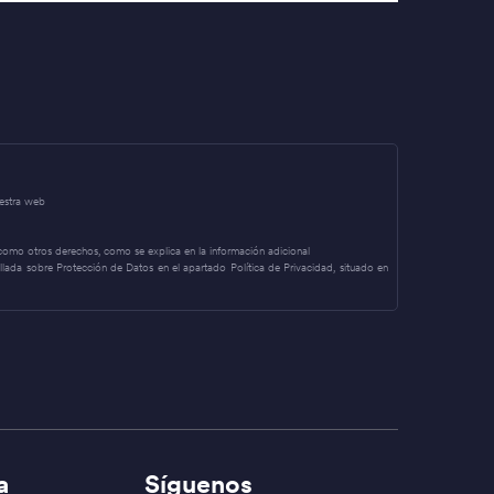
uestra web
í como otros derechos, como se explica en la información adicional
allada sobre Protección de Datos en el apartado Política de Privacidad, situado en
a
Síguenos