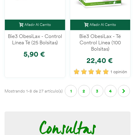
Añadir Al Carrito
Añadir Al Carrito
Bie3 ObesiLax - Control
Bie3 ObesiLax - Té
Línea Té (25 Bolsitas)
Control Línea (100
Bolsitas)
5,90 €
22,40 €
1 opinión
Mostrando 1-8 de 27 artículo(s)
1
2
3
4
Sigui
Consultas