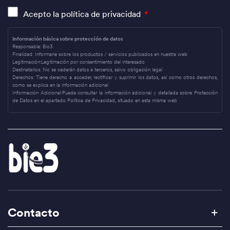
Acepto la política de privacidad
*
Información básica sobre protección de datos
Responsable:
Bio3
Finalidad:
Informarle sobre los productos / servicios publicados en nuestra web
Legitimación:
Legitimación por consentimiento del interesado
Destinatarios:
No se cederán datos a terceros, salvo obligación legal
Derechos:
Tiene derecho a acceder, rectificar y suprimir los datos, así como otros derechos,
como se explica en la información adicional
Información Adicional:
Puede consultar la información adicional y detallada sobre Protección
de Datos en el apartado Política de Privacidad, situado en esta misma web
Contacto