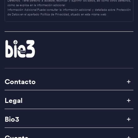
Derechos:
Tiene derecho a acceder, rectificar y suprimir los datos, así como otros derechos,
como se explica en la información adicional
Información Adicional:
Puede consultar la información adicional y detallada sobre Protección
de Datos en el apartado Política de Privacidad, situado en esta misma web
Contacto
Legal
Bio3
Cuenta