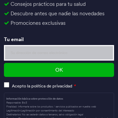
Consejos prácticos para tu salud
Descubre antes que nadie las novedades
Promociones exclusivas
Tu email
Acepto la política de privacidad
*
Información básica sobre protección de datos
Responsable:
Bio3
Finalidad:
Informarle sobre los productos / servicios publicados en nuestra web
Legitimación:
Legitimación por consentimiento del interesado
Destinatarios:
No se cederán datos a terceros, salvo obligación legal