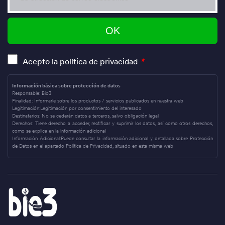
Acepto la política de privacidad
*
Información básica sobre protección de datos
Responsable:
Bio3
Finalidad:
Informarle sobre los productos / servicios publicados en nuestra web
Legitimación:
Legitimación por consentimiento del interesado
Destinatarios:
No se cederán datos a terceros, salvo obligación legal
Derechos:
Tiene derecho a acceder, rectificar y suprimir los datos, así como otros derechos,
como se explica en la información adicional
Información Adicional:
Puede consultar la información adicional y detallada sobre Protección
de Datos en el apartado Política de Privacidad, situado en esta misma web