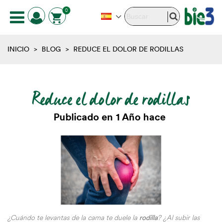
0
INICIO
>
BLOG
>
REDUCE EL DOLOR DE RODILLAS
Reduce el dolor de rodillas
Publicado en
1 Año hace
¿Cuándo te levantas de la cama te duele la
rodilla
?
¿Al subir las