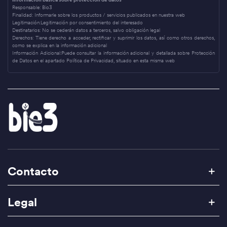
Responsable:
Bio3
Finalidad:
Informarle sobre los productos / servicios publicados en nuestra web
Legitimación:
Legitimación por consentimiento del interesado
Destinatarios:
No se cederán datos a terceros, salvo obligación legal
Derechos:
Tiene derecho a acceder, rectificar y suprimir los datos, así como otros derechos,
como se explica en la información adicional
Información Adicional:
Puede consultar la información adicional y detallada sobre Protección
de Datos en el apartado Política de Privacidad, situado en esta misma web
Contacto
Legal