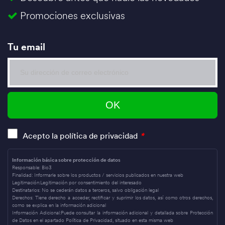
Promociones exclusivas
Tu email
Acepto la política de privacidad
*
Información básica sobre protección de datos
Responsable:
Bio3
Finalidad:
Informarle sobre los productos / servicios publicados en nuestra web
Legitimación:
Legitimación por consentimiento del interesado
Destinatarios:
No se cederán datos a terceros, salvo obligación legal
Derechos:
Tiene derecho a acceder, rectificar y suprimir los datos, así como otros derechos,
como se explica en la información adicional
Información Adicional:
Puede consultar la información adicional y detallada sobre Protección
de Datos en el apartado Política de Privacidad, situado en esta misma web